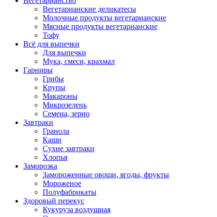
Вегетарианство
Вегетарианские деликатесы
Молочные продукты вегетарианские
Мясные продукты вегетарианские
Тофу
Всё для выпечки
Для выпечки
Мука, смеси, крахмал
Гарниры
Грибы
Крупы
Макароны
Микрозелень
Семена, зерно
Завтраки
Гранола
Каши
Сухие завтраки
Хлопья
Заморозка
Замороженные овощи, ягоды, фрукты
Мороженое
Полуфабрикаты
Здоровый перекус
Кукуруза воздушная