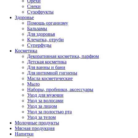
Орехи
Снеки
Сухофрукты
Здоровье
Помощь организму
Бальзамы
Для здоровья
Клечатка, отруби
Суперфуды
Косметика
Декоративная косметика, парфюм
Детская косметика
Для ванны и бани
Для интимной гигиены
Масла косметические
Мыло
Наборы, пробники, аксессуары
Уход для мужчин
Уход за волосами
Уход за лицом
Уход за полостью рта
Уход за телом
Молочные продукты
Мясная продукция
Напитки