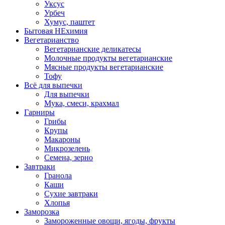
Уксус
Урбеч
Хумус, паштет
Бытовая НЕхимия
Вегетарианство
Вегетарианские деликатесы
Молочные продукты вегетарианские
Мясные продукты вегетарианские
Тофу
Всё для выпечки
Для выпечки
Мука, смеси, крахмал
Гарниры
Грибы
Крупы
Макароны
Микрозелень
Семена, зерно
Завтраки
Гранола
Каши
Сухие завтраки
Хлопья
Заморозка
Замороженные овощи, ягоды, фрукты