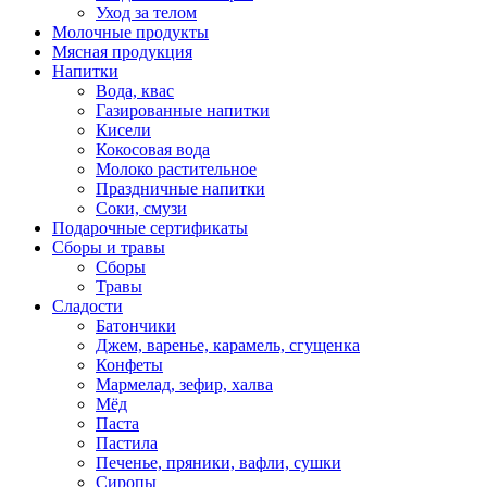
Уход за телом
Молочные продукты
Мясная продукция
Напитки
Вода, квас
Газированные напитки
Кисели
Кокосовая вода
Молоко растительное
Праздничные напитки
Соки, смузи
Подарочные сертификаты
Сборы и травы
Сборы
Травы
Сладости
Батончики
Джем, варенье, карамель, сгущенка
Конфеты
Мармелад, зефир, халва
Мёд
Паста
Пастила
Печенье, пряники, вафли, сушки
Сиропы