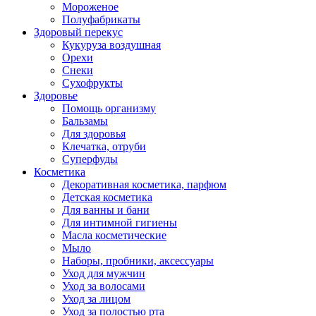
Мороженое
Полуфабрикаты
Здоровый перекус
Кукуруза воздушная
Орехи
Снеки
Сухофрукты
Здоровье
Помощь организму
Бальзамы
Для здоровья
Клечатка, отруби
Суперфуды
Косметика
Декоративная косметика, парфюм
Детская косметика
Для ванны и бани
Для интимной гигиены
Масла косметические
Мыло
Наборы, пробники, аксессуары
Уход для мужчин
Уход за волосами
Уход за лицом
Уход за полостью рта