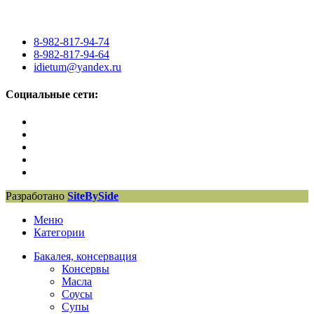
8-982-817-94-74
8-982-817-94-64
idietum@yandex.ru
Социальные сети:
Разработано
SiteBySide
Меню
Категории
Бакалея, консервация
Консервы
Масла
Соусы
Супы