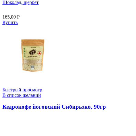
Шоколад, щербет
165,00
Р
Купить
Быстрый просмотр
В список желаний
Кедрокофе йоговский Сибирьэко, 90гр