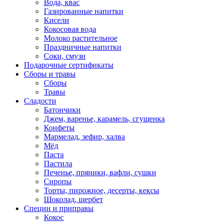
Вода, квас
Газированные напитки
Кисели
Кокосовая вода
Молоко растительное
Праздничные напитки
Соки, смузи
Подарочные сертификаты
Сборы и травы
Сборы
Травы
Сладости
Батончики
Джем, варенье, карамель, сгущенка
Конфеты
Мармелад, зефир, халва
Мёд
Паста
Пастила
Печенье, пряники, вафли, сушки
Сиропы
Торты, пирожное, десерты, кексы
Шоколад, щербет
Специи и приправы
Кокос