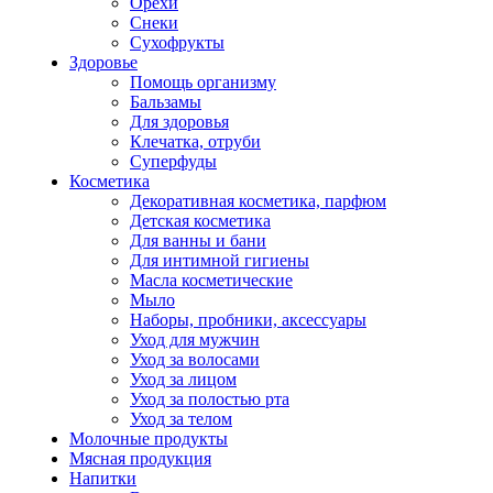
Орехи
Снеки
Сухофрукты
Здоровье
Помощь организму
Бальзамы
Для здоровья
Клечатка, отруби
Суперфуды
Косметика
Декоративная косметика, парфюм
Детская косметика
Для ванны и бани
Для интимной гигиены
Масла косметические
Мыло
Наборы, пробники, аксессуары
Уход для мужчин
Уход за волосами
Уход за лицом
Уход за полостью рта
Уход за телом
Молочные продукты
Мясная продукция
Напитки