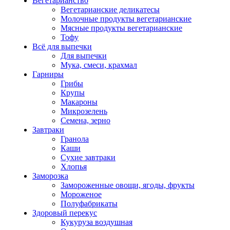
Вегетарианство
Вегетарианские деликатесы
Молочные продукты вегетарианские
Мясные продукты вегетарианские
Тофу
Всё для выпечки
Для выпечки
Мука, смеси, крахмал
Гарниры
Грибы
Крупы
Макароны
Микрозелень
Семена, зерно
Завтраки
Гранола
Каши
Сухие завтраки
Хлопья
Заморозка
Замороженные овощи, ягоды, фрукты
Мороженое
Полуфабрикаты
Здоровый перекус
Кукуруза воздушная