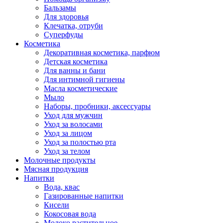
Бальзамы
Для здоровья
Клечатка, отруби
Суперфуды
Косметика
Декоративная косметика, парфюм
Детская косметика
Для ванны и бани
Для интимной гигиены
Масла косметические
Мыло
Наборы, пробники, аксессуары
Уход для мужчин
Уход за волосами
Уход за лицом
Уход за полостью рта
Уход за телом
Молочные продукты
Мясная продукция
Напитки
Вода, квас
Газированные напитки
Кисели
Кокосовая вода
Молоко растительное