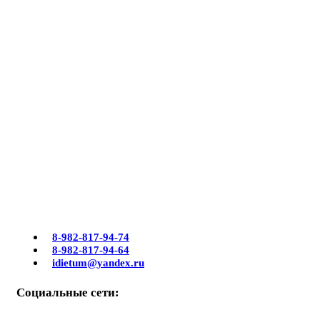
8-982-817-94-74
8-982-817-94-64
idietum@yandex.ru
Социальные сети: