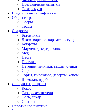
Праздничные напитки
Соки, смузи
Подарочные сертификаты
Сборы и травы
Сборы
Травы
Сладости
Батончики
Джем, варенье, карамель, сгущенка
Конфеты
Мармелад, зефир, халва
Мёд
Паста
Пастила
Печенье, пряники, вафли, сушки
Сиропы
Торты, пирожное, десерты, кексы
Шоколад, щербет
Специи и приправы
Кокос
Сахарозаменители
Соль, сахар
Специи
Спортивное питание