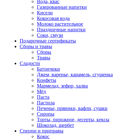
Вода, квас
Газированные напитки
Кисели
Кокосовая вода
Молоко растительное
Праздничные напитки
Соки, смузи
Подарочные сертификаты
Сборы и травы
Сборы
Травы
Сладости
Батончики
Джем, варенье, карамель, сгущенка
Конфеты
Мармелад, зефир, халва
Мёд
Паста
Пастила
Печенье, пряники, вафли, сушки
Сиропы
Торты, пирожное, десерты, кексы
Шоколад, щербет
Специи и приправы
Кокос