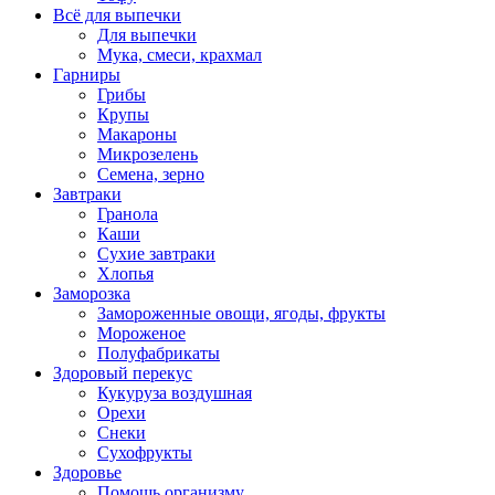
Всё для выпечки
Для выпечки
Мука, смеси, крахмал
Гарниры
Грибы
Крупы
Макароны
Микрозелень
Семена, зерно
Завтраки
Гранола
Каши
Сухие завтраки
Хлопья
Заморозка
Замороженные овощи, ягоды, фрукты
Мороженое
Полуфабрикаты
Здоровый перекус
Кукуруза воздушная
Орехи
Снеки
Сухофрукты
Здоровье
Помощь организму