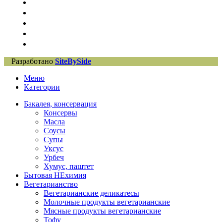
Разработано
SiteBySide
Меню
Категории
Бакалея, консервация
Консервы
Масла
Соусы
Супы
Уксус
Урбеч
Хумус, паштет
Бытовая НЕхимия
Вегетарианство
Вегетарианские деликатесы
Молочные продукты вегетарианские
Мясные продукты вегетарианские
Тофу