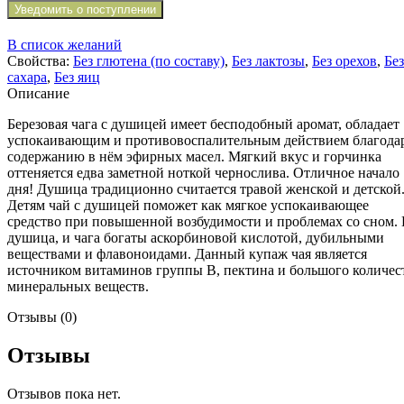
Уведомить о поступлении
В список желаний
Свойства:
Без глютена (по составу)
,
Без лактозы
,
Без орехов
,
Без
сахара
,
Без яиц
Описание
Березовая чага с душицей имеет бесподобный аромат, обладает
успокаивающим и противовоспалительным действием благода
содержанию в нём эфирных масел. Мягкий вкус и горчинка
оттеняется едва заметной ноткой чернослива. Отличное начало
дня! Душица традиционно считается травой женской и детской
Детям чай с душицей поможет как мягкое успокаивающее
средство при повышенной возбудимости и проблемах со сном.
душица, и чага богаты аскорбиновой кислотой, дубильными
веществами и флавоноидами. Данный купаж чая является
источником витаминов группы В, пектина и большого количес
минеральных веществ.
Отзывы (0)
Отзывы
Отзывов пока нет.