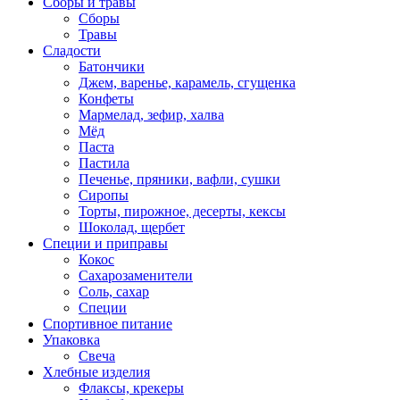
Сборы и травы
Сборы
Травы
Сладости
Батончики
Джем, варенье, карамель, сгущенка
Конфеты
Мармелад, зефир, халва
Мёд
Паста
Пастила
Печенье, пряники, вафли, сушки
Сиропы
Торты, пирожное, десерты, кексы
Шоколад, щербет
Специи и приправы
Кокос
Сахарозаменители
Соль, сахар
Специи
Спортивное питание
Упаковка
Свеча
Хлебные изделия
Флаксы, крекеры