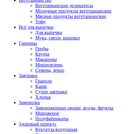
Вегетарианство
Вегетарианские деликатесы
Молочные продукты вегетарианские
Мясные продукты вегетарианские
Тофу
Всё для выпечки
Для выпечки
Мука, смеси, крахмал
Гарниры
Грибы
Крупы
Макароны
Микрозелень
Семена, зерно
Завтраки
Гранола
Каши
Сухие завтраки
Хлопья
Заморозка
Замороженные овощи, ягоды, фрукты
Мороженое
Полуфабрикаты
Здоровый перекус
Кукуруза воздушная