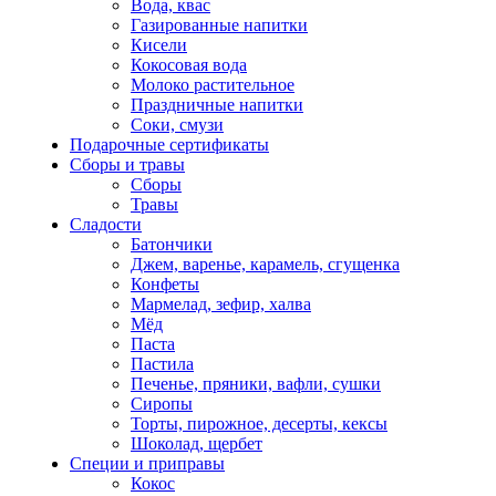
Вода, квас
Газированные напитки
Кисели
Кокосовая вода
Молоко растительное
Праздничные напитки
Соки, смузи
Подарочные сертификаты
Сборы и травы
Сборы
Травы
Сладости
Батончики
Джем, варенье, карамель, сгущенка
Конфеты
Мармелад, зефир, халва
Мёд
Паста
Пастила
Печенье, пряники, вафли, сушки
Сиропы
Торты, пирожное, десерты, кексы
Шоколад, щербет
Специи и приправы
Кокос