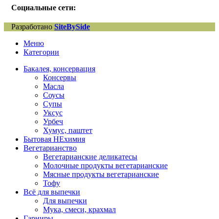
Социальные сети:
Разработано
SiteBySide
Меню
Категории
Бакалея, консервация
Консервы
Масла
Соусы
Супы
Уксус
Урбеч
Хумус, паштет
Бытовая НЕхимия
Вегетарианство
Вегетарианские деликатесы
Молочные продукты вегетарианские
Мясные продукты вегетарианские
Тофу
Всё для выпечки
Для выпечки
Мука, смеси, крахмал
Гарниры