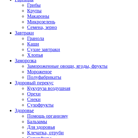
Грибы
Крупы
Макароны
Микрозелень
Семена, зерно
Завтраки
Гранола
Каши
Сухие завтраки
Хлопья
Заморозка
Замороженные овощи, ягоды, фрукты
Мороженое
Полуфабрикаты
Здоровый перекус
Кукуруза воздушная
Орехи
Снеки
Сухофрукты
Здоровье
Помощь организму
Бальзамы
Для здоровья
Клечатка, отруби