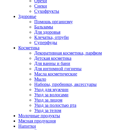
Орехи
Снеки
Сухофрукты
Здоровье
Помощь организму
Бальзамы
Для здоровья
Клечатка, отруби
Суперфуды
Косметика
Декоративная косметика, парфюм
Детская косметика
Для ванны и бани
Для интимной гигиены
Масла косметические
Мыло
Наборы, пробники, аксессуары
Уход для мужчин
Уход за волосами
Уход за лицом
Уход за полостью рта
Уход за телом
Молочные продукты
Мясная продукция
Напитки