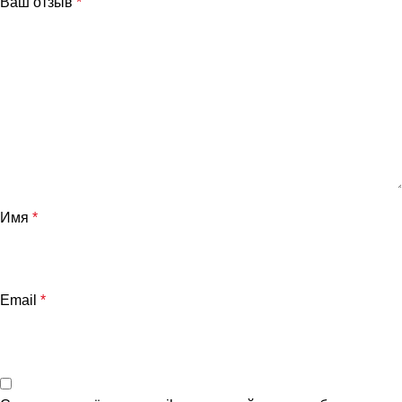
Ваш отзыв
*
Имя
*
и
Email
*